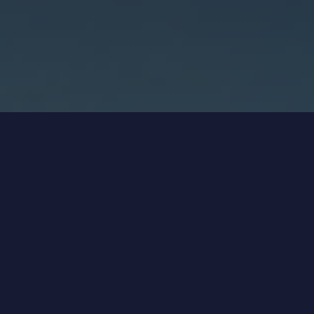
Size Ne Sağlıyoruz?
ROL NETLİĞİ (KİM NE YAPIYOR?)
İnsan ve yapay zekanın görev alanlarını 
netleştiririz: Kim üretir, kim kontrol 