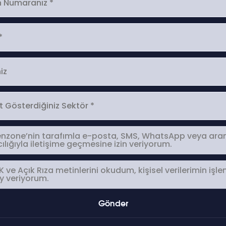
enzone’nin tarafımla e-posta, SMS, WhatsApp veya ar
ılığıyla iletişime geçmesine izin veriyorum.
 ve Açık Rıza metinlerini okudum, kişisel verilerimin işl
y veriyorum.
Gönder