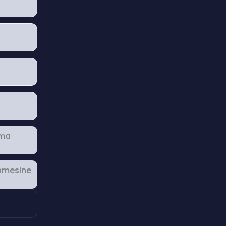
ama
enmesine