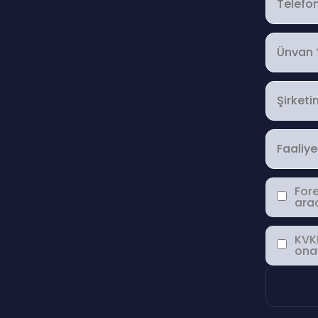
For
arac
KVKK
ona